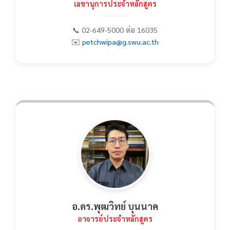
เลขานุการประจำหลักสูตร
📞 02-649-5000 ต่อ 16035
✉️
petchwipa@g.swu.ac.th
อ.ดร.พุฒวิทย์ บุนนาค
อาจารย์ประจำหลักสูตร