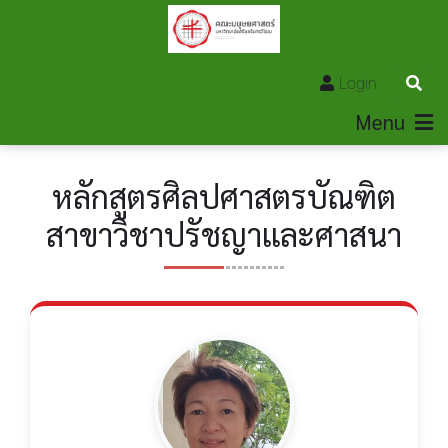
Login
Menu
หลักสูตรศิลปศาสตรบัณฑิต
สาขาวิชาปรัชญาเเละศาสนา